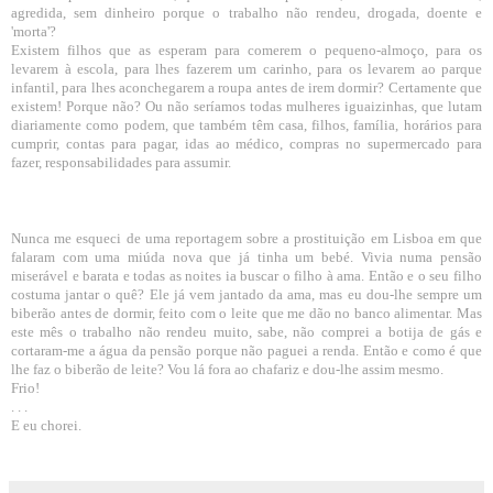
agredida, sem dinheiro porque o trabalho não rendeu, drogada, doente e
'morta'?
Existem filhos que as esperam para comerem o pequeno-almoço, para os
levarem à escola, para lhes fazerem um carinho, para os levarem ao parque
infantil, para lhes aconchegarem a roupa antes de irem dormir? Certamente que
existem! Porque não? Ou não seríamos todas mulheres iguaizinhas, que lutam
diariamente como podem, que também têm casa, filhos, família, horários para
cumprir, contas para pagar, idas ao médico, compras no supermercado para
fazer, responsabilidades para assumir.
Nunca me esqueci de uma reportagem sobre a prostituição em Lisboa em que
falaram com uma miúda nova que já tinha um bebé. Vivia numa pensão
miserável e barata e todas as noites ia buscar o filho à ama. Então e o seu filho
costuma jantar o quê? Ele já vem jantado da ama, mas eu dou-lhe sempre um
biberão antes de dormir, feito com o leite que me dão no banco alimentar. Mas
este mês o trabalho não rendeu muito, sabe, não comprei a botija de gás e
cortaram-me a água da pensão porque não paguei a renda. Então e como é que
lhe faz o biberão de leite? Vou lá fora ao chafariz e dou-lhe assim mesmo.
Frio!
. . .
E eu chorei.