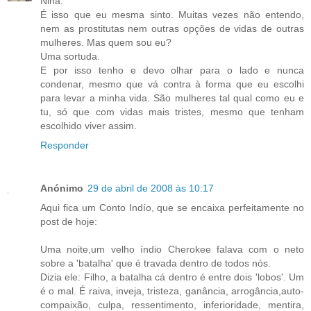
Nina:
É isso que eu mesma sinto. Muitas vezes não entendo,
nem as prostitutas nem outras opções de vidas de outras
mulheres. Mas quem sou eu?
Uma sortuda.
E por isso tenho e devo olhar para o lado e nunca
condenar, mesmo que vá contra à forma que eu escolhi
para levar a minha vida. São mulheres tal qual como eu e
tu, só que com vidas mais tristes, mesmo que tenham
escolhido viver assim.
Responder
Anónimo
29 de abril de 2008 às 10:17
Aqui fica um Conto Indío, que se encaixa perfeitamente no
post de hoje:
Uma noite,um velho índio Cherokee falava com o neto
sobre a 'batalha' que é travada dentro de todos nós.
Dizia ele: Filho, a batalha cá dentro é entre dois 'lobos'. Um
é o mal. É raiva, inveja, tristeza, ganância, arrogância,auto-
compaixão, culpa, ressentimento, inferioridade, mentira,