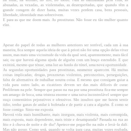
abusadas, as vexadas, as violentadas, as desrespeitadas, que quando têm a
grande coragem de dizer basta, muitas vezes perdem casa, bens pessoais,
liberdade, identidade mas sobrevivem.
E para as que me doem mais. As prostitutas. Não fosse eu tão mulher quanto
elas.
Apesar do papel de todas as mulheres anteriores ser terrível, cada um à sua
maneira, fica sempre aquela ideia de que à priori não foi uma opção delas viver
assim, mas mais uma vicissitude da vida da qual será, aparentemente, mais fácil
sair, ou que haverá alguma ajuda de alguém com um braço estendido. E que
existirá, mesmo que ténue, uma luz ao fundo do túnel, uma nova oportunidade.
As segundas oportunidades para prostitutas, raramente aparecem. Há muitas
coisas implicadas; drogas, proxenetas violentos, preconceitos, perseguições,
falta de alternativa de trabalhar noutra coisa. E mesmo que consigam guiar a
vida para outro lado, as cicatrizes devem ser das mais difíceis de curar.
Proliferam na pele. Sempre que passo na rua por uma prostituta fica-me sempre
um amargo de boca, uma tristeza enorme e uma raiva incontrolável sempre que
ouço comentários pejorativos e ofensivos. São insultos que me fazem sentir
ódio, tenho ganas de andar à bofetada e de partir a cara a alguém. É como se
fosse comigo. Sinto-me exposta.
Haverá vida mais humilhante, mais insegura, mais violenta, mais corrompida,
mais exposta, mais dependente, mais triste e desamparada? Passada na rua ao
frio e à chuva de noite e de dia? Apetece-me pegar-lhe na mão e levá–la dali.
Mas não posso. Como será, quando se volta para casa, muitas vezes roubada,