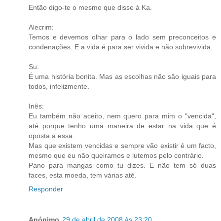
Então digo-te o mesmo que disse à Ka.
Alecrim:
Temos e devemos olhar para o lado sem preconceitos e
condenações. E a vida é para ser vivida e não sobrevivida.
Su:
É uma história bonita. Mas as escolhas não são iguais para
todos, infelizmente.
Inês:
Eu também não aceito, nem quero para mim o "vencida",
até porque tenho uma maneira de estar na vida que é
oposta a essa.
Mas que existem vencidas e sempre vão existir é um facto,
mesmo que eu não queiramos e lutemos pelo contrário.
Pano para mangas como tu dizes. E não tem só duas
faces, esta moeda, tem várias até.
Responder
Anónimo
29 de abril de 2008 às 23:20