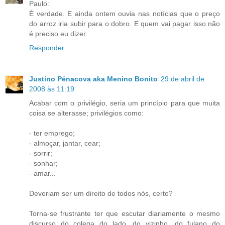
Paulo:
É verdade. E ainda ontem ouvia nas notícias que o preço
do arroz iria subir para o dobro. E quem vai pagar isso não
é preciso eu dizer.
Responder
Justino Pénacova aka Menino Bonito
29 de abril de
2008 às 11:19
Acabar com o privilégio, seria um princípio para que muita
coisa se alterasse; privilégios como:
- ter emprego;
- almoçar, jantar, cear;
- sorrir;
- sonhar;
- amar...
Deveriam ser um direito de todos nós, certo?
Torna-se frustrante ter que escutar diariamente o mesmo
discurso do colega do lado, do vizinho, do fulano do