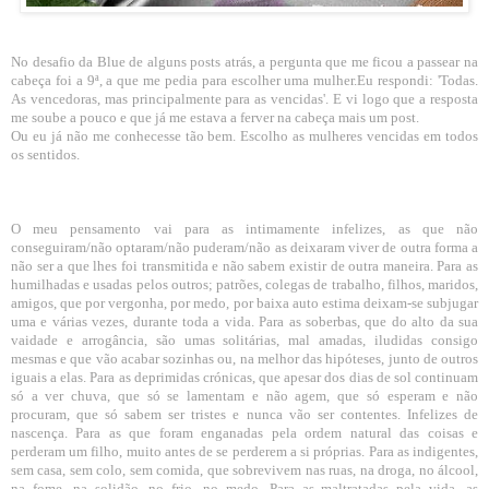
No desafio da Blue de alguns posts atrás, a pergunta que me ficou a passear na
cabeça foi a 9ª, a que me pedia para escolher uma mulher.Eu respondi: 'Todas.
As vencedoras, mas principalmente para as vencidas'. E vi logo que a resposta
me soube a pouco e que já me estava a ferver na cabeça mais um post.
Ou eu já não me conhecesse tão bem. Escolho as mulheres vencidas em todos
os sentidos.
O meu pensamento vai para as intimamente infelizes, as que não
conseguiram/não optaram/não puderam/não as deixaram viver de outra forma a
não ser a que lhes foi transmitida e não sabem existir de outra maneira. Para as
humilhadas e usadas pelos outros; patrões, colegas de trabalho, filhos, maridos,
amigos, que por vergonha, por medo, por baixa auto estima deixam-se subjugar
uma e várias vezes, durante toda a vida. Para as soberbas, que do alto da sua
vaidade e arrogância, são umas solitárias, mal amadas, iludidas consigo
mesmas e que vão acabar sozinhas ou, na melhor das hipóteses, junto de outros
iguais a elas. Para as deprimidas crónicas, que apesar dos dias de sol continuam
só a ver chuva, que só se lamentam e não agem, que só esperam e não
procuram, que só sabem ser tristes e nunca vão ser contentes. Infelizes de
nascença. Para as que foram enganadas pela ordem natural das coisas e
perderam um filho, muito antes de se perderem a si próprias. Para as indigentes,
sem casa, sem colo, sem comida, que sobrevivem nas ruas, na droga, no álcool,
na fome, na solidão, no frio, no medo. Para as maltratadas pela vida, as